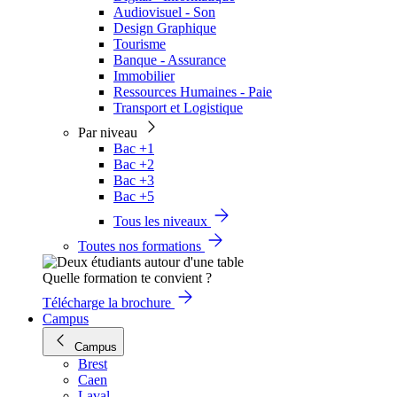
Audiovisuel - Son
Design Graphique
Tourisme
Banque - Assurance
Immobilier
Ressources Humaines - Paie
Transport et Logistique
Par niveau
Bac +1
Bac +2
Bac +3
Bac +5
Tous les niveaux
Toutes nos formations
Quelle formation te convient ?
Télécharge la brochure
Campus
Campus
Brest
Caen
Laval