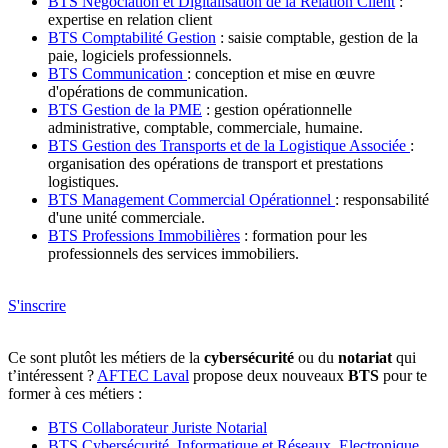
BTS Négociation et Digitalisation de la Relation Client
:
expertise en relation client
BTS Comptabilité Gestion
: saisie comptable, gestion de la
paie, logiciels professionnels.
BTS Communication
: conception et mise en œuvre
d'opérations de communication.
BTS Gestion de la PME
: gestion opérationnelle
administrative, comptable, commerciale, humaine.
BTS Gestion des Transports et de la Logistique Associée
:
organisation des opérations de transport et prestations
logistiques.
BTS Management Commercial Opérationnel
: responsabilité
d'une unité commerciale.
BTS Professions Immobilières
: formation pour les
professionnels des services immobiliers.
S'inscrire
Ce sont plutôt les métiers de la
cybersécurité
ou du
notariat
qui
t’intéressent ?
AFTEC Laval
propose deux nouveaux
BTS
pour te
former à ces métiers :
BTS Collaborateur Juriste Notarial
BTS Cybersécurité, Informatique et Réseaux, Electronique