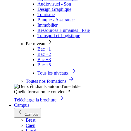
Audiovisuel - Son
Design Graphique
Tourisme
Banque - Assurance
Immobilier
Ressources Humaines - Paie
Transport et Logistique
Par niveau
Bac +1
Bac +2
Bac +3
Bac +5
Tous les niveaux
Toutes nos formations
Quelle formation te convient ?
Télécharge la brochure
Campus
Campus
Brest
Caen
Laval