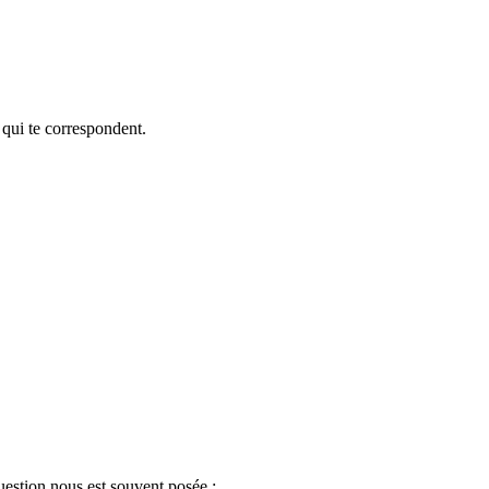
 qui te correspondent.
uestion nous est souvent posée :