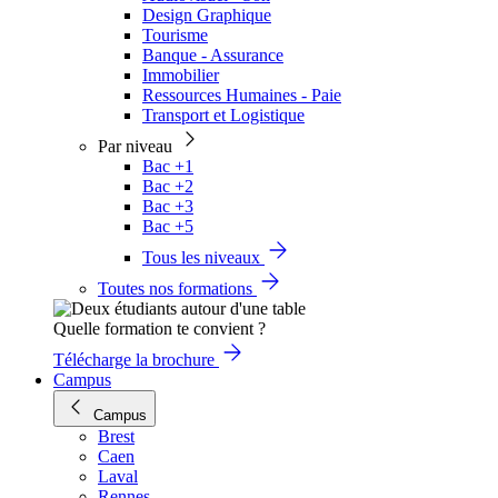
Design Graphique
Tourisme
Banque - Assurance
Immobilier
Ressources Humaines - Paie
Transport et Logistique
Par niveau
Bac +1
Bac +2
Bac +3
Bac +5
Tous les niveaux
Toutes nos formations
Quelle formation te convient ?
Télécharge la brochure
Campus
Campus
Brest
Caen
Laval
Rennes