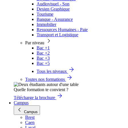
Audiovisuel - Son
Design Graphique
Tourisme
Banque - Assurance
Immobilier
Ressources Humaines - Paie
Transport et Logistique
Par niveau
Bac +1
Bac +2
Bac +3
Bac +5
Tous les niveaux
Toutes nos formations
Quelle formation te convient ?
Télécharge la brochure
Campus
Campus
Brest
Caen
Laval