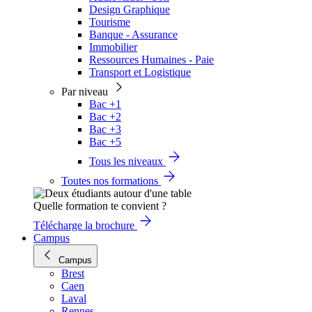
Design Graphique
Tourisme
Banque - Assurance
Immobilier
Ressources Humaines - Paie
Transport et Logistique
Par niveau
Bac +1
Bac +2
Bac +3
Bac +5
Tous les niveaux
Toutes nos formations
Quelle formation te convient ?
Télécharge la brochure
Campus
Campus
Brest
Caen
Laval
Rennes