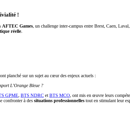
vialité !
es
AFTEC Games
, un challenge inter-campus entre Brest, Caen, Laval, 
tique réelle
.
s ont planché sur un sujet au cœur des enjeux actuels :
e sport L’Orange Bleue ?
TS GPME
,
BTS NDRC
et
BTS MCO
, ont mis en œuvre leurs compét
se confronter à des
situations professionnelles
tout en stimulant leur esp