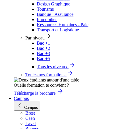
Design Graphique
Tourisme
Banque - Assurance
Immobilier
Ressources Humaines - Paie
Transport et Logistique
Par niveau
Bac +1
Bac +2
Bac +3
Bac +5
Tous les niveaux
Toutes nos formations
Quelle formation te convient ?
Télécharge la brochure
Campus
Campus
Brest
Caen
Laval
Rennes