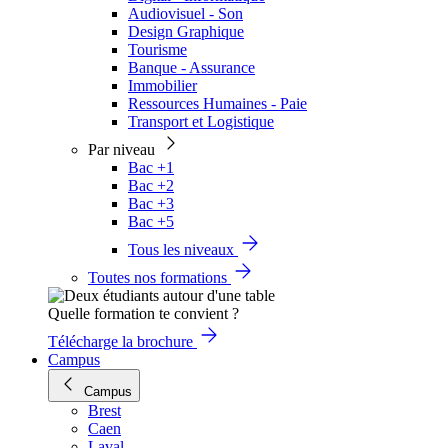
Audiovisuel - Son
Design Graphique
Tourisme
Banque - Assurance
Immobilier
Ressources Humaines - Paie
Transport et Logistique
Par niveau
Bac +1
Bac +2
Bac +3
Bac +5
Tous les niveaux
Toutes nos formations
Quelle formation te convient ?
Télécharge la brochure
Campus
Campus
Brest
Caen
Laval