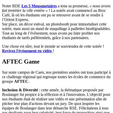
Notre BDE
Les 5 Mousquetaires
a tenu sa promesse,
« nous avons
fait trembler la ville entière »
! La soirée avait commencé au Broc
Café, là où les étudiants ont pu se retrouver avant de se rendre à
l’Orient Express.
Sur place, un décor estival, un photobooth pour immortaliser cette
soirée, mais aussi un stand de maquillage à paillettes biodégradables.
Tout au long de l’événement, nous avons pu faire profiter nos
étudiants de tarifs préférentiels, grâce à nos partenaires.
Une chose est sûre, tout le monde se souviendra de cette soirée !
Revivez l'événement en vidéo
!
AFTEC Game
Sur notre campus de Caen, nos premières années ont tous participé à
ce challenge régional qui regroupe toutes les écoles de commerce du
groupe
AFTEC
.
Inclusion & Diversité
: cette année, la thématique proposée par
Boulanger fut propice à la réflexion et à l'innovation. L'objectif pour
nos étudiants était de réaliser une vidéo et une présentation afin de
pitcher leur plan d'actions devant un jury. De quoi inspirer les
équipes de Boulanger dans leur démarche RSE. Félicitations à tous
nos étudiants pour leur créativité, leur force de proposition ainsi que