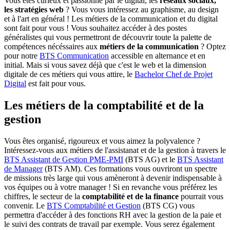
Vous êtes curieux et passionné par le digital, les
réseaux sociaux,
les stratégies web
? Vous vous intéressez au graphisme, au design
et à l'art en général ! Les métiers de la communication et du digital
sont fait pour vous ! Vous souhaitez accéder à des postes
généralistes qui vous permettront de découvrir toute la palette de
compétences nécéssaires aux
métiers de la communication
? Optez
pour notre
BTS Communication
accessible en alternance et en
initial. Mais si vous savez déjà que c'est le web et la dimension
digitale de ces métiers qui vous attire, le
Bachelor Chef de Projet
Digital
est fait pour vous.
Les métiers de la comptabilité et de la
gestion
Vous êtes organisé, rigoureux et vous aimez la polyvalence ?
Intéressez-vous aux métiers de l'assistanat et de la gestion à travers le
BTS Assistant de Gestion PME-PMI
(BTS AG) et le
BTS Assistant
de Manager
(BTS AM). Ces formations vous ouvriront un spectre
de missions très large qui vous amèneront à devenir indispensable à
vos équipes ou à votre manager ! Si en revanche vous préférez les
chiffres, le secteur de la
comptabilité et de la finance
pourrait vous
convenir. Le
BTS Comptabilité et Gestion
(BTS CG) vous
permettra d'accéder à des fonctions RH avec la gestion de la paie et
le suivi des contrats de travail par exemple. Vous serez également