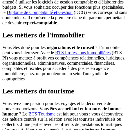
amené à utiliser les logiciels de gestion comptable et d'élaborer des
budgets. Si vous souhaitez occuper des fonctions plus spécialisées,
le
Diplôme de Comptabilité et Gestion
(DCG) vous correspond sans
doute mieux. Il représente la première étape du parcours permettant
de devenir
expert-comptable
.
Les métiers de l'immobilier
Vous êtes doué pour les
négociations et le conseil
? L'immobilier
peut vous intéresser. Avec le
BTS Professions immobilières
(BTS
PI) vous mettrez à profit vos compétences relationnelles, juridiques,
organisationnelles, administratives, commerciales, financières,
comptables et fiscales pour accéder à des postes en agence
immobilière, chez un promoteur ou au sein d'un syndic de
copropriétés.
Les métiers du tourisme
Vous avez une passion pour les voyages et la découverte de
nouveaux horizons. Vous êtes
accueillant et toujours de bonne
humeur
? Le
BTS Tourisme
est fait pour vous : vous découvrirez
des métiers centrés sur la relation avec les touristes individuels ou
collectifs d’une part et avec les offreurs de prestations touristiques
d’autre part. Vous serez amenés à pratiquer
plusieurs langues