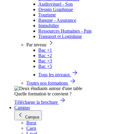
Audiovisuel - Son
Design Graphique
Tourisme
Banque - Assurance
Immobilier
Ressources Humaines - Paie
Transport et Logistique
Par niveau
Bac +1
Bac +2
Bac +3
Bac +5
Tous les niveaux
Toutes nos formations
Quelle formation te convient ?
Télécharge la brochure
Campus
Campus
Brest
Caen
Laval